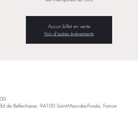
Aucun billet en vente
Voir d'autres événements
:00
 de Bellechasse, 94100 Saint-Maur-des-Fossés, France