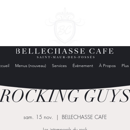
cueil
Menus (nouveau)
Services
Évènement
À Propos
Plus
ROCKING GUY
sam. 15 nov.
  |  
BELLECHASSE CAFE
Les intemporels du rock