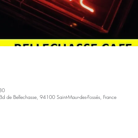
30
 de Bellechasse, 94100 Saint-Maur-des-Fossés, France