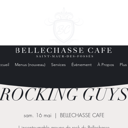
cueil
Menus (nouveau)
Services
Évènement
À Propos
Plus
ROCKING GUY
sam. 16 mai
  |  
BELLECHASSE CAFE
L incontournable groupe de rock du Bellechasse