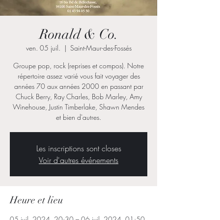
Ronald & Co.
ven. 05 juil.
  |  
Saint-Maur-des-Fossés
Groupe pop, rock (reprises et compos). Notre
répertoire assez varié vous fait voyager des
années 70 aux années 2000 en passant par
Chuck Berry, Ray Charles, Bob Marley, Amy
Winehouse, Justin Timberlake, Shawn Mendes
et bien d'autres.
Les inscriptions sont closes
Voir d'autres événements
Heure et lieu
05 juil. 2024, 20:30 – 06 juil. 2024, 01:50