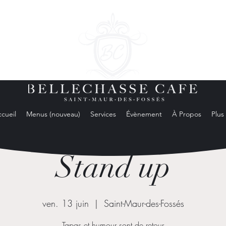
cueil
Menus (nouveau)
Services
Évènement
À Propos
Plus
Stand up
ven. 13 juin
  |  
Saint-Maur-des-Fossés
Tapas et humour sont de retour