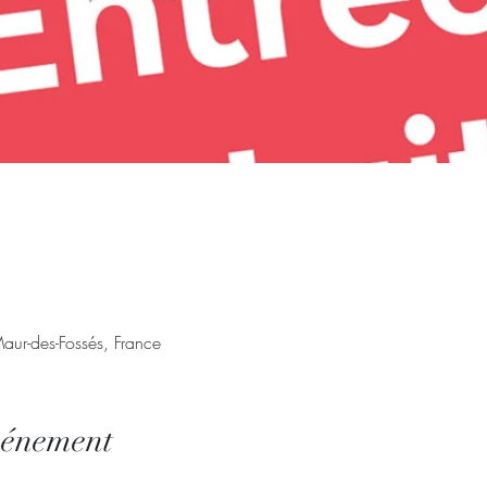
Maur-des-Fossés, France
vénement